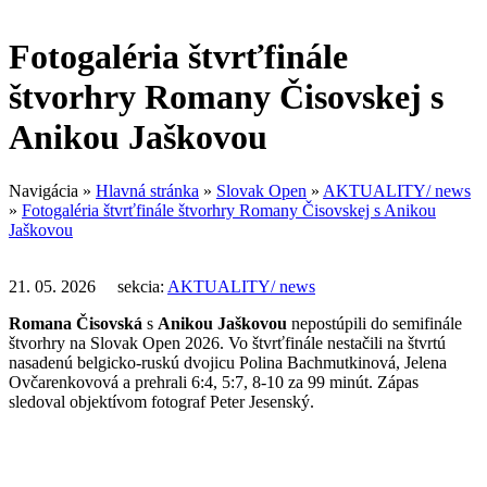
Fotogaléria štvrťfinále
štvorhry Romany Čisovskej s
Anikou Jaškovou
Navigácia
»
Hlavná stránka
»
Slovak Open
»
AKTUALITY/ news
»
Fotogaléria štvrťfinále štvorhry Romany Čisovskej s Anikou
Jaškovou
21. 05. 2026 sekcia:
AKTUALITY/ news
Romana Čisovská
s
Anikou Jaškovou
nepostúpili do semifinále
štvorhry na Slovak Open 2026. Vo štvrťfinále nestačili na štvrtú
nasadenú belgicko-ruskú dvojicu Polina Bachmutkinová, Jelena
Ovčarenkovová a prehrali 6:4, 5:7, 8-10 za 99 minút. Zápas
sledoval objektívom fotograf Peter Jesenský.