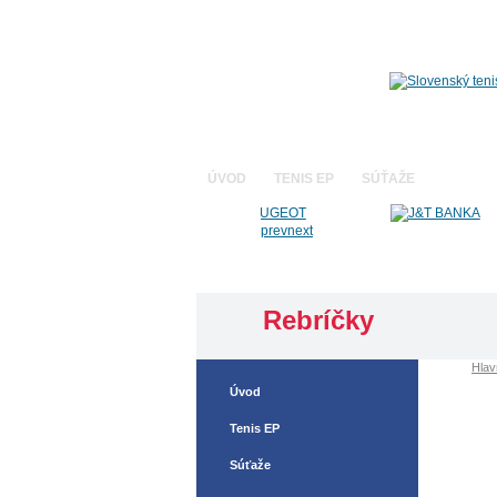
ÚVOD
TENIS EP
SÚŤAŽE
REBRÍČ
prev
next
Rebríčky
»
Hlav
Úvod
Tenis EP
Súťaže