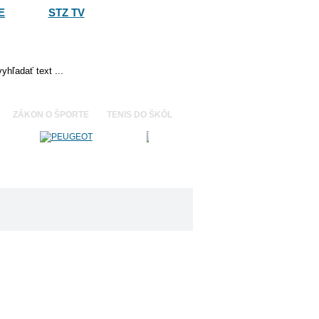
E
STZ TV
ZÁKON O ŠPORTE
TENIS DO ŠKÔL