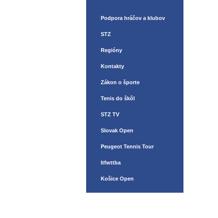
Rebríčky
Podpora hráčov a klubov
STZ
Regióny
Kontakty
Zákon o športe
Tenis do škôl
STZ TV
Slovak Open
Peugeot Tennis Tour
Itfwttba
Košice Open