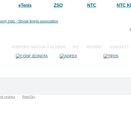
eTenis
ZSO
NTC
NTC K
KY
PODPORA HRÁČOV A KLUBOV
STZ
REGIÓNY
KONTAKTY
»
ná stránka
Rebríčky