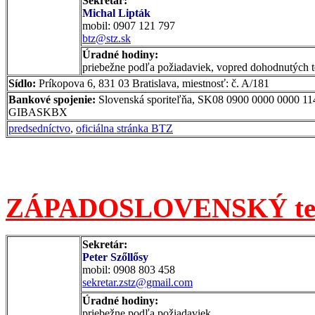
Sekretár:
Michal Lipták
mobil: 0907 121 797
btz@stz.sk
Úradné hodiny:
priebežne podľa požiadaviek, vopred dohodnutých t
Sídlo:
Príkopova 6, 831 03 Bratislava, miestnosť: č. A/181
Bankové spojenie:
Slovenská sporiteľňa, SK08 0900 0000 0000 1
GIBASKBX
predsedníctvo
,
oficiálna stránka BTZ
ZÁPADOSLOVENSKÝ teni
Sekretár:
Peter Szőllősy
mobil: 0908 803 458
sekretar.zstz@gmail.com
Úradné hodiny:
priebežne podľa požiadaviek