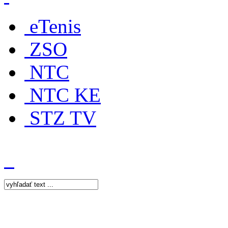
eTenis
ZSO
NTC
NTC KE
STZ TV