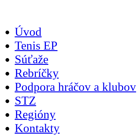
Úvod
Tenis EP
Súťaže
Rebríčky
Podpora hráčov a klubov
STZ
Regióny
Kontakty