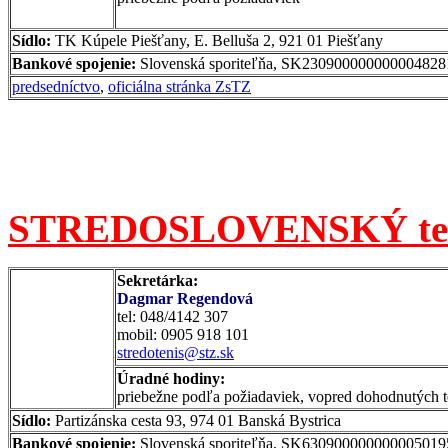
Sídlo:
TK Kúpele Piešťany, E. Belluša 2, 921 01 Piešťany
Bankové spojenie:
Slovenská sporiteľňa, SK23090000000000482
predsedníctvo
,
oficiálna stránka ZsTZ
STREDOSLOVENSKÝ teni
Sekretárka:
Dagmar Regendová
tel: 048/4142 307
mobil: 0905 918 101
stredotenis@stz.sk
Úradné hodiny:
priebežne podľa požiadaviek, vopred dohodnutých t
Sídlo:
Partizánska cesta 93, 974 01 Banská Bystrica
Bankové spojenie:
Slovenská sporiteľňa, SK63090000000000501