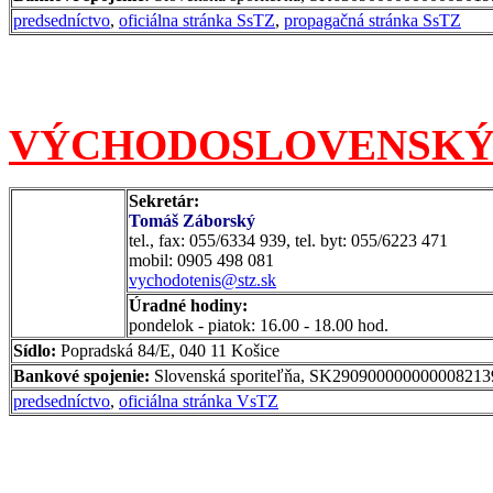
predsedníctvo
,
oficiálna stránka SsTZ
,
propagačná stránka SsTZ
VÝCHODOSLOVENSKÝ te
Sekretár:
Tomáš Záborský
tel., fax: 055/6334 939, tel. byt: 055/6223 471
mobil: 0905 498 081
vychodotenis@stz.sk
Úradné hodiny:
pondelok - piatok: 16.00 - 18.00 hod.
Sídlo:
Popradská 84/E, 040 11 Košice
Bankové spojenie:
Slovenská sporiteľňa, SK29090000000000821
predsedníctvo
,
oficiálna stránka VsTZ