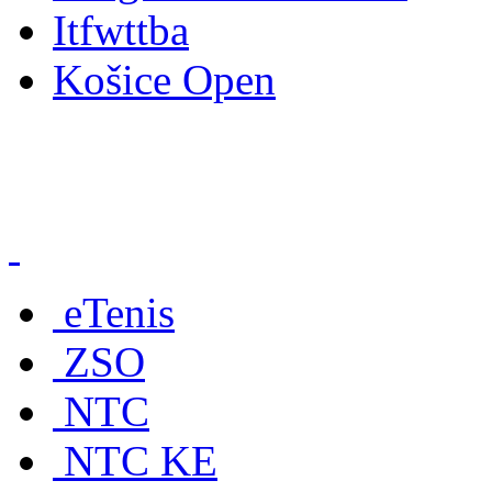
Itfwttba
Košice Open
eTenis
ZSO
NTC
NTC KE