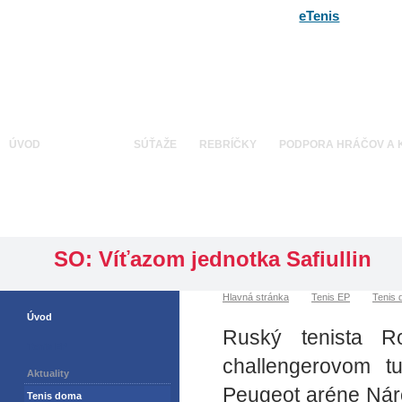
eTenis
ÚVOD
TENIS EP
SÚŤAŽE
REBRÍČKY
PODPORA HRÁČOV A 
SO: Víťazom jednotka Safiullin
»
»
»
Hlavná stránka
Tenis EP
Tenis
Úvod
Ruský tenista R
Tenis EP
challengerovom tu
Aktuality
Peugeot aréne Náro
Tenis doma