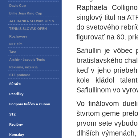
Raphaela Colligno
Davis Cup
Billie Jean King Cup
singlový titul na AT
J&T BANKA SLOVAK OPEN
do svetového rebrí
TENNIS SLOVAK OPEN
figurovať na 60. pri
Rozhovory
NTC tím
Safiullin je vôbec
Tasr
bratislavského cha
Archív - časopis Tenis
Reklama, inzercia
keď v jeho priebehu
STZ podcast
kole kládol tale
Súťaže
Safiullinom vo vyr
Rebríčky
Vo finálovom duel
Podpora hráčov a klubov
štvrtom geme prelo
STZ
prvom sete vybudov
Regióny
dlhších výmenách, 
Kontakty