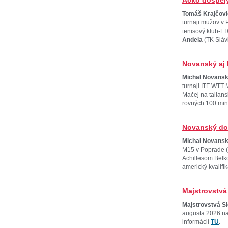
Áčko dospelý
Tomáš Krajčovi
turnaji mužov v
tenisový klub-LT
Andela
(TK Sláv
so Samuelom Me
Novanský aj 
Michal Novans
turnaji ITF WTT
Mačej na talians
rovných 100 min
reprezentant si 
mužskom okruhu
Novanský do
Michal Novans
M15 v Poprade (
Achillesom Belk
americký kvalif
aj
Dominik Mač
Majstrovstvá
Majstrovstvá S
augusta 2026 na
informácií
TU
.