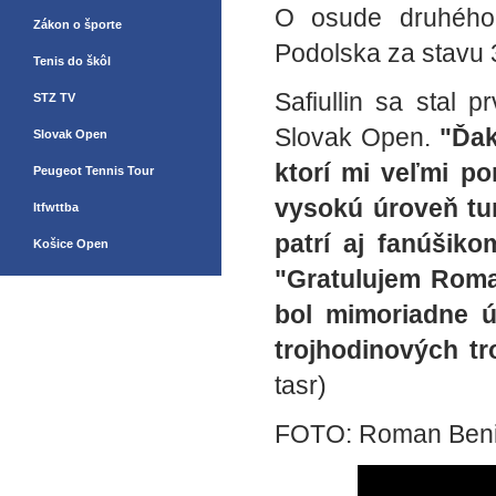
O osude druhého 
Zákon o športe
Podolska za stavu 
Tenis do škôl
Safiullin sa stal 
STZ TV
Slovak Open.
"Ďak
Slovak Open
ktorí mi veľmi po
Peugeot Tennis Tour
vysokú úroveň tur
Itfwttba
patrí aj fanúšik
Košice Open
"Gratulujem Roman
bol mimoriadne 
trojhodinových tr
tasr)
FOTO: Roman Ben