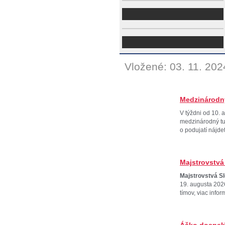
Vložené: 03. 11. 2
Medzinárodný
V týždni od 10.
medzinárodný tur
o podujatí nájde
Majstrovstvá
Majstrovstvá S
19. augusta 202
tímov, viac infor